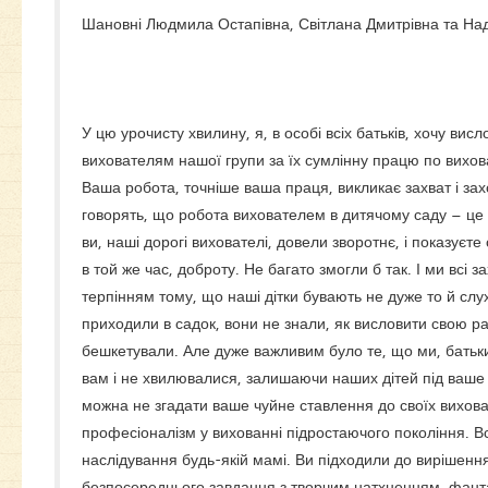
Шановні Людмила Остапівна, Світлана Дмитрівна та Надія А
У цю урочисту хвилину, я, в особі всіх батьків, хочу вис
вихователям нашої групи за їх сумлінну працю по вихов
Ваша робота, точніше ваша праця, викликає захват і за
говорять, що робота вихователем в дитячому саду – це 
ви, наші дорогі вихователі, довели зворотнє, і показуєте с
в той же час, доброту. Не багато змогли б так. І ми вс
терпінням тому, що наші дітки бувають не дуже то й слух
приходили в садок, вони не знали, як висловити свою раді
бешкетували. Але дуже важливим було те, що ми, батьки
вам і не хвилювалися, залишаючи наших дітей під ваше
можна не згадати ваше чуйне ставлення до своїх вихова
професіоналізм у вихованні підростаючого покоління. В
наслідування будь-якій мамі. Ви підходили до вирішенн
безпосереднього завдання з творчим натхненням, фантазі