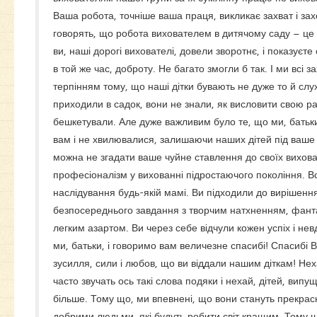
Ваша робота, точніше ваша праця, викликає захват і за
говорять, що робота вихователем в дитячому саду – це 
ви, наші дорогі вихователі, довели зворотнє, і показуєте с
в той же час, доброту. Не багато змогли б так. І ми вс
терпінням тому, що наші дітки бувають не дуже то й слух
приходили в садок, вони не знали, як висловити свою раді
бешкетували. Але дуже важливим було те, що ми, батьки
вам і не хвилювалися, залишаючи наших дітей під ваше
можна не згадати ваше чуйне ставлення до своїх вихова
професіоналізм у вихованні підростаючого покоління. В
наслідування будь-якій мамі. Ви підходили до вирішенн
безпосереднього завдання з творчим натхненням, фантазі
легким азартом. Ви через себе відчули кожен успіх і нев
ми, батьки, і говоримо вам величезне спасибі! Спасибі В
зусилля, сили і любов, що ви віддали нашим діткам! Не
часто звучать ось такі слова подяки і нехай, дітей, випу
більше. Тому що, ми впевнені, що вони стануть прекра
добрими людьми, які будуть робити світ кращим. Тому щ