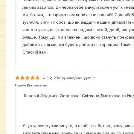
легким азартом. Ви через себе відчули кожен успіх і нев
ми, батьки, і говоримо вам величезне спасибі! Спасибі В
зусилля, сили і любов, що ви віддали нашим діткам! Не
часто звучать ось такі слова подяки і нехай, дітей, випу
більше. Тому що, ми впевнені, що вони стануть прекра
добрими людьми, які будуть робити світ кращим. Тому щ
Спасибі вам.
Jul 12, 2018
by
Катерина Група 3
Подяка Вихователям.
Шановні Людмила Остапівна, Світлана Дмитрівна та Надія А
У цю урочисту хвилину, я, в особі всіх батьків, хочу вис
вихователям нашої групи за їх сумлінну працю по вихов