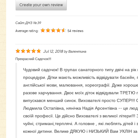
Create your own review
Сайт ДНЗ №39
Average rating:
54 reviews
Jul 12, 2018
by
Валентина
Прекрасний Садочок!!!
Чудовий садочок! В групах санаторного типу двічі на рік
процедури. Дітки мають можливість відвідувати басейн, 
англійської мови, малювання, хореографії. Дуже хороше
разове харчування. Двоє моїх діток відвідували ТРЕТЮ г
випускався менший синок. Вихователі просто СУПЕР!!! 
Людмила Остапівна, нянічка Надія Арсентівна -- це люди
своїй професії. Це дійсно Вихователі з великої літери!!! 
чуйні, стримані,терплячі. А головне , які люблять дітей і 
кожної дитини. Велике ДЯКУЮ і НИЗЬКИЙ Вам УКЛІН за 