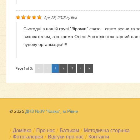
Apr 28, 2015
by
Віка
Сьогодні в нашій групі "Зірочки" свято - свято весни та т
вихователям, а зокрема Олені Анатолівні за гарний настр
чудову організацію!!!!
«
‹
1
2
3
›
»
Page 1 of 3:
© 2026
ДНЗ №39 "Казка", м.Рівне
/
Домівка
/
Про нас
/
Батькам
/
Методична сторiнка
/
Фотогалерея
/
Вiдгуки про нас
/
Контакти