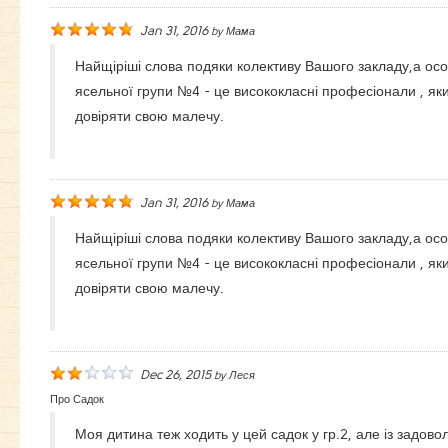
Jan 31, 2016
by
Мама
Найщіріші слова подяки колективу Вашого закладу,а ос
ясельної групи №4 - це висококласні професіонали , я
довіряти свою малечу.
Jan 31, 2016
by
Мама
Найщіріші слова подяки колективу Вашого закладу,а ос
ясельної групи №4 - це висококласні професіонали , я
довіряти свою малечу.
Dec 26, 2015
by
Леся
Про Садок
Моя дитина теж ходить у цей садок у гр.2, але із задов