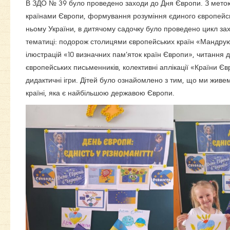
В ЗДО № 39 було проведено заходи до Дня Європи. З мето
країнами Європи, формування розуміння єдиного європейськ
ньому України, в дитячому садочку було проведено цикл зах
тематиці: подорож столицями європейських країн «Мандру
ілюстрацій «10 визначних пам’яток країн Європи», читання д
європейських письменників, колективні аплікації «Країни Є
дидактичні ігри. Дітей було ознайомлено з тим, що ми живемо
країні, яка є найбільшою державою Європи.