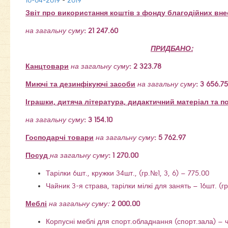
10-04-2019
-
2019
Звіт про використання коштів з фонду благодійних вне
на загальну суму
:
21 247.60
ПРИДБАН
О
:
Канцтовари
на загальну суму
:
2
323.78
Миючі та дезинфікуючі засоби
на загальну суму
: 3 656.75
Іграшки, дитяча література, дидактичний матеріал та п
на загальну суму
: 3 154.10
Господарчі товари
на загальну суму
: 5 762.97
Посуд
на загальну суму
: 1 270.00
Тарілки 6шт., кружки 34шт., (гр.№1, 3, 6) – 775.00
Чайник 3-я страва, тарілки мілкі для занять – 16шт. (
Меблі
на загальну суму:
2 000.00
Корпусні меблі для спорт.обладнання (спорт.зала) – 