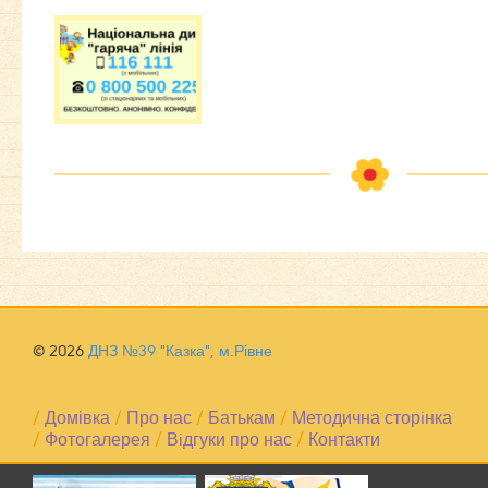
© 2026
ДНЗ №39 "Казка", м.Рівне
/
Домівка
/
Про нас
/
Батькам
/
Методична сторiнка
/
Фотогалерея
/
Вiдгуки про нас
/
Контакти