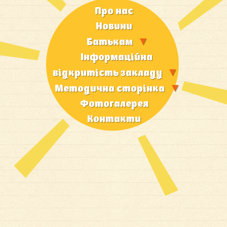
Про нас
Новини
Батькам
Iнформацiйна
вiдкритiсть закладу
Методична сторiнка
Фотогалерея
Контакти