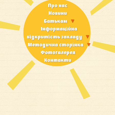
Про нас
Новини
Батькам
Iнформацiйна
вiдкритiсть закладу
Методична сторiнка
Фотогалерея
Контакти