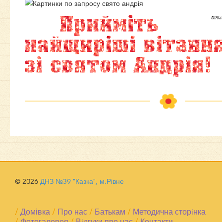
© 2026
ДНЗ №39 "Казка", м.Рівне
/
Домівка
/
Про нас
/
Батькам
/
Методична сторiнка
/
Фотогалерея
/
Вiдгуки про нас
/
Контакти