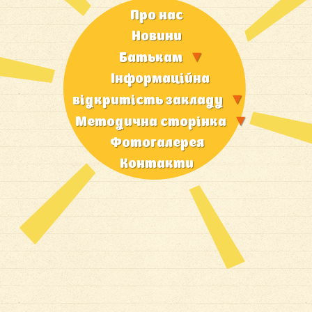
Про нас
Новини
Батькам
Iнформацiйна
вiдкритiсть закладу
Методична сторiнка
Фотогалерея
Контакти