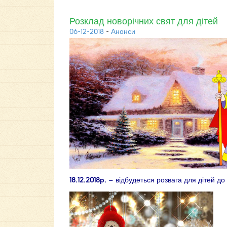
Розклад новорічних свят для дітей
06-12-2018
-
Анонси
18.12.2018р.
– відбудеться розвага для дітей д