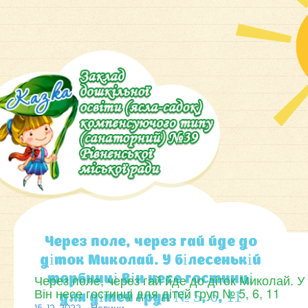
Через поле, через гай йде до
діток Миколай. У білесенькій
Через поле, через гай йде до діток Миколай. У 
торбинці Він несе гостинці
Він несе гостинці для дітей груп № 5, 6, 11
для дітей груп № 5, 6, 11