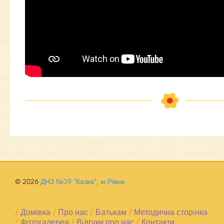
© 2026
ДНЗ №39 "Казка", м.Рівне
/
Домівка
/
Про нас
/
Батькам
/
Методична сторiнка
/
Фотогалерея
/
Вiдгуки про нас
/
Контакти