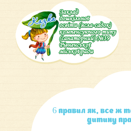
6 правил як, все ж 
дитину пра