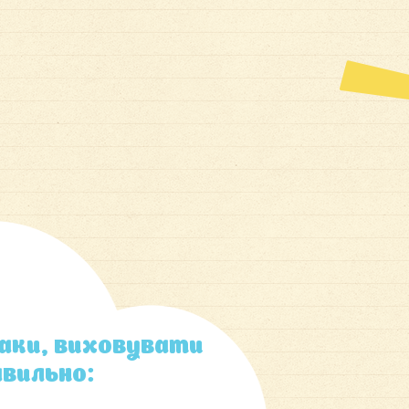
таки, виховувати
вильно: