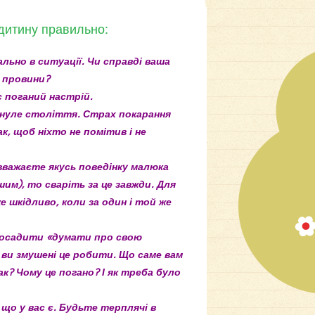
 дитину правильно:
ально в ситуації. Чи справді ваша
а провини?
с поганий настрій.
минуле століття. Страх покарання
, щоб ніхто не помітив і не
 вважаєте якусь поведінку малюка
им), то сваріть за це завжди. Для
 шкідливо, коли за один і той же
 посадити «думати про свою
 ви змушені це робити. Що саме вам
к? Чому це погано? І як треба було
 що у вас є. Будьте терплячі в