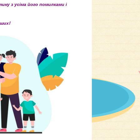
тину з усіма його помилками і
іших!