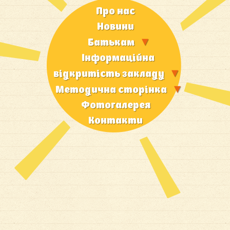
Про нас
Новини
Батькам
Iнформацiйна
вiдкритiсть закладу
Методична сторiнка
Фотогалерея
Контакти