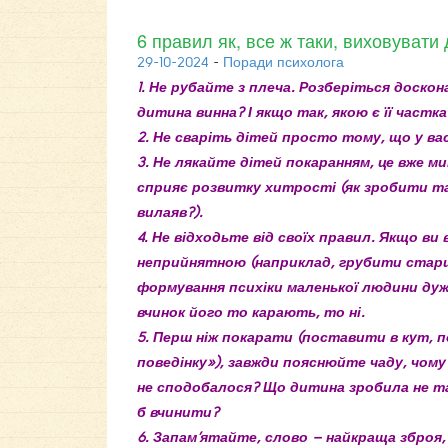
6 правил як, все ж таки, виховувати
29-10-2024
-
Поради психолога
1. Не рубайте з плеча. Розберіться доскон
дитина винна? І якщо так, якою є її частк
2. Не сваріть дітей просто тому, що у ва
3. Не лякайте дітей покаранням, це вже 
сприяє розвитку хитрості (як зробити так
вилаяв?).
4. Не відходьте від своїх правил. Якщо ви
неприйнятною
(наприклад, грубити старш
формування психіки маленької людини дуже
вчинок його то карають, то ні.
5. Перш ніж покарати (поставити в кут,
поведінку»), завжди пояснюйте чаду, чому
не сподобалося? Що дитина зробила не та
б вчинити?
6. Запам’ятайте, слово – найкраща зброя,