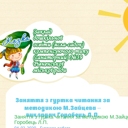
Заняття з гуртка читання за
методикою М.Зайцева –
викладач Горобець Л.П.
Заняття з гуртка читання за методикою М.Зайц
Горобець Л.П.