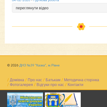
04-02-2020
-
Гурткова робота
переглянути відео
© 2026
ДНЗ №39 "Казка", м.Рівне
/
Домівка
/
Про нас
/
Батькам
/
Методична сторiнка
/
Фотогалерея
/
Вiдгуки про нас
/
Контакти