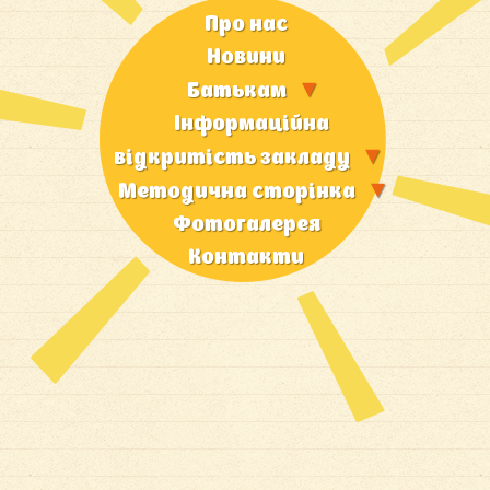
Про нас
Новини
Батькам
Iнформацiйна
вiдкритiсть закладу
Методична сторiнка
Фотогалерея
Контакти