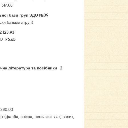
 517.08
ьної бази груп ЗДО №39
ски батьків з груп)
 123.93
7 176.65
на література та посібники- 2
-280.00
 (фарба, сніжка, пензлики, лак, валик,