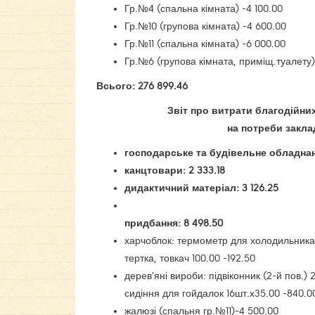
Гр.№4 (спальна кімната) -4 100.00
Гр.№10 (групова кімната) -4 600.00
Гр.№11 (спальна кімната) -6 000.00
Гр.№6 (групова кімната, приміщ.туалету)
Всього: 276 899.46
Звіт про витрати благодійних
на потреби заклад
господарське та будівельне обладнанн
канцтовари: 2 333.18
дидактичний матеріал: 3 126.25
придбання: 8 498.50
харчоблок: термометр для холодильника 5
тертка, товкач 100.00 -192.50
дерев’яні вироби: підвіконник (2-й пов.) 
сидіння для гойдалок 16шт.х35.00 -840.0
жалюзі (спальня гр.№11)-4 500.00