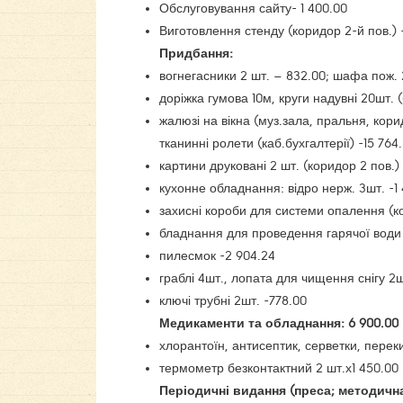
Обслуговування сайту- 1 400.00
Виготовлення стенду (коридор 2-й пов.) 
Придбання:
вогнегасники 2 шт. – 832.00; шафа пож. 
доріжка гумова 10м, круги надувні 20шт. 
жалюзі на вікна (муз.зала, пральня, корид
тканинні ролети (каб.бухгалтерії) -15 764
картини друковані 2 шт. (коридор 2 пов.) 
кухонне обладнання: відро нерж. 3шт. -1
захисні короби для системи опалення (к
бладнання для проведення гарячої води
пилесмок -2 904.24
граблі 4шт., лопата для чищення снігу 2
ключі трубні 2шт. -778.00
Медикаменти та обладнання: 6 900.00
хлорантоїн, антисептик, серветки, перек
термометр безконтактний 2 шт.х1 450.00 
Періодичні видання (преса; методична