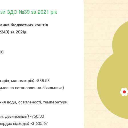
ази ЗДО №39 за 2021 рік
тання бюджетних коштів
2240) за 2021р.
00
гирів, манометрів) -888.53
умов на встановлення лічильника)
ня води, освітленості, температури,
, дезинсекція) -750.00
ердих відходів) -3 605.67