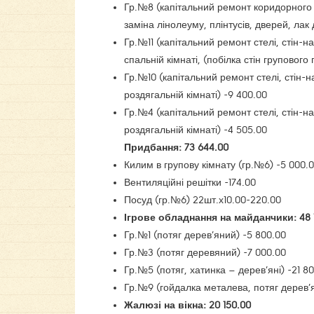
Гр.№8 (капітальний ремонт коридорного
заміна лінолеуму, плінтусів, дверей, лак 
Гр.№11 (капітальний ремонт стелі, стін-
спальній кімнаті, (побілка стін групового
Гр.№10 (капітальний ремонт стелі, стін-
роздягальній кімнаті) -9 400.00
Гр.№4 (капітальний ремонт стелі, стін-н
роздягальній кімнаті) -4 505.00
Придбання: 73 644.00
Килим в групову кімнату (гр.№6) -5 000.
Вентиляційні решітки -174.00
Посуд (гр.№6) 22шт.х10.00-220.00
Ігрове обладнання на майданчики: 48 
Гр.№1 (потяг дерев’яний) -5 800.00
Гр.№3 (потяг деревяний) -7 000.00
Гр.№5 (потяг, хатинка – дерев’яні) -21 8
Гр.№9 (гойдалка металева, потяг дерев’я
Жалюзі на вікна: 20 150.00