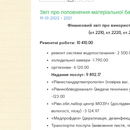
Звіт про поповнення матеріальної б
19-01-2022
-
2021
Фінансовий звіт про викорис
(ст.2210, ст.2220, ст.
Ремонтні роботи: 10 410.00
ремонт системи водопостачання- 2 500.
холодильної камери -1 790.00
оргтехніки- 6 120.00
Надання послуг: 9 892.17
«Рівнестандартметрологія» (повірка ваг, 
«Рівнеоблводоканал» (видача технічних 
-123.00
«Рівн.обл.лабор.центр МОЗУ» (досліджен
вологості, піску) -3 124.97
«Медпрофдез» (дератизація, дезинфекція
Транспортні послуги (вивезення листя, тв