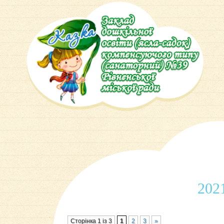
202
Сторiнка 1 iз 3
1
2
3
»