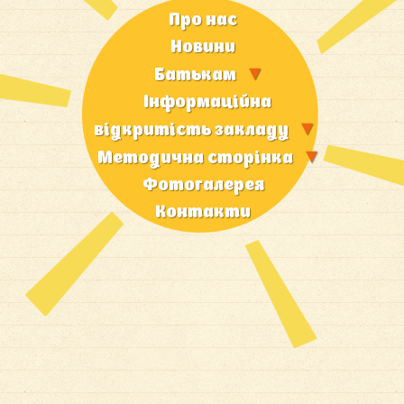
Про нас
Новини
Батькам
Iнформацiйна
вiдкритiсть закладу
Методична сторiнка
Фотогалерея
Контакти