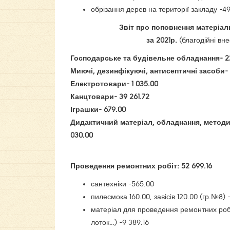
обрізання дерев на території закладу -49
Звіт про поповнення матеріал
за 2021р.
(благодійні вне
Господарське та будівельне обладнання- 22
Миючі, дезинфікуючі, антисептичні засоби- 1
Електротовари- 1 035.00
Канцтовари- 39 261.72
Іграшки- 679.00
Дидактичний матеріал, обладнання, методич
030.00
Проведення ремонтних робіт: 52 699.16
сантехніки -565.00
пилесмока 160.00, завісів 120.00 (гр.№8) 
матеріал для проведення ремонтних робіт
лоток…) -9 389.16