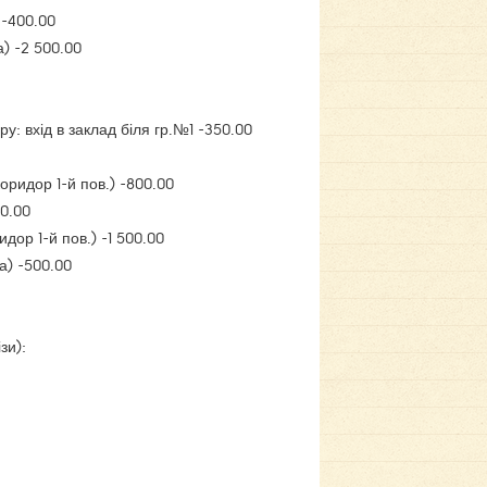
 -400.00
а) -2 500.00
у: вхід в заклад біля гр.№1 -350.00
коридор 1-й пов.) -800.00
00.00
дор 1-й пов.) -1 500.00
а) -500.00
зи):