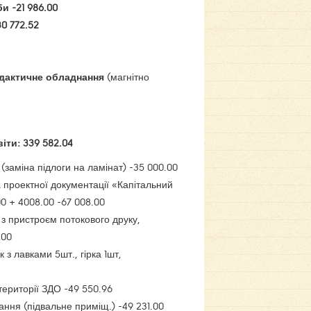
и -21 986.00
0 772.52
идактичне обладнання
(магнітно
іти: 339 582.04
(заміна підлоги на ламінат) -35 000.00
 проектної документації «Капітальний
0 + 4008.00 -67 008.00
 з пристроєм потокового друку,
.00
з лавками 5шт., гірка 1шт,
ериторії ЗДО -49 550.96
ння (підвальне приміщ.) -49 231.00