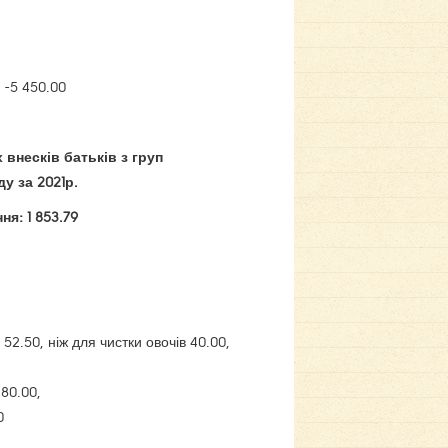
 -5 450.00
 внесків батьків з груп
у за 2021р.
я: 1 853.79
2.50, ніж для чистки овочів 40.00,
280.00,
0