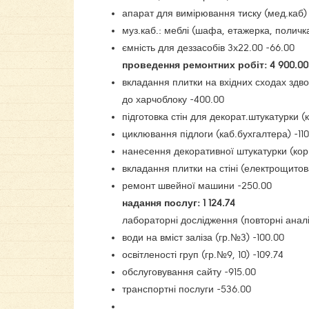
апарат для вимірювання тиску (мед.каб)
муз.каб.: меблі (шафа, етажерка, поличк
ємність для деззасобів 3х22.00 -66.00
проведення ремонтних робіт: 4 900.00
вкладання плитки на вхідних сходах здвор
до харчоблоку -400.00
підготовка стін для декорат.штукатурки (
циклювання підлоги (каб.бухгалтера) -11
нанесення декоративної штукатурки (кори
вкладання плитки на стіні (електрощитов
ремонт швейної машини -250.00
надання послуг: 1 124.74
лабораторні дослідження (повторні аналі
води на вміст заліза (гр.№3) -100.00
освітленості груп (гр.№9, 10) -109.74
обслуговування сайту -915.00
транспортні послуги -536.00