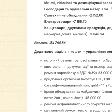
Миючі, гігієнічні та дезинфікуючі засоб
Господарчі та будівельні матеріали -3
Сантехнічне обладнання -2 152.00
Електротовари -7 188.75
Канцтовари, друкована продукція, д
маркерна дошка-інклюзія) -9 046.94
Всього: 154 764.86
Додатково виділені кошти – управління осв
поточний ремонт групової кімнати гр.№5 
виготовлення документації та експертиза
ремонт харчоблоку в ЗДО №39» 63 000.0
придбання оргтехніки (ноутбук 1шт., БФП
багатофункціональний пристрій) -44 275
ігрове обладнання на майданчики (столик 
потяг 2шт., качелі 3шт.) -45 000.00
ремонт асфальтобетонного покриття на т
капітальний ремонт тепло та водопостача